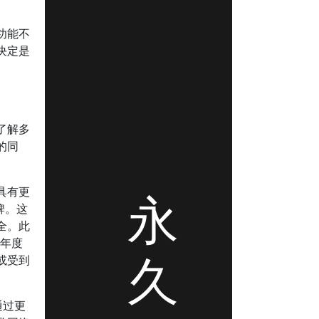
功能不
决定是
了解多
的同
具有更
永
牌。这
全。此
3年度
久
或受到
通过更